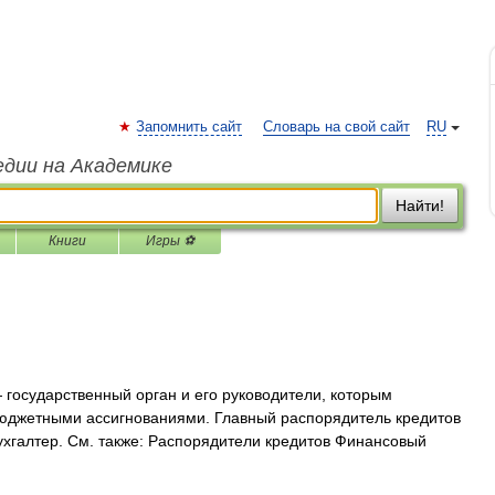
Запомнить сайт
Словарь на свой сайт
RU
едии на Академике
Найти!
Книги
Игры ⚽
государственный орган и его руководители, которым
юджетными ассигнованиями. Главный распорядитель кредитов
ухгалтер. См. также: Распорядители кредитов Финансовый