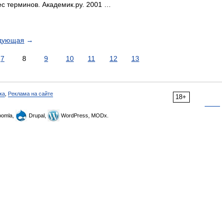
с терминов. Академик.ру. 2001 …
дующая
→
7
8
9
10
11
12
13
ка
,
Реклама на сайте
18+
omla,
Drupal,
WordPress, MODx.