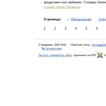
кредитами или займами. Словарь бизне
Словарь бизнес-терминов
Страницы
←
Предыдущая
Сле
1
2
3
4
5
6
© Академик, 2000-2026
Обратная связь:
Техподдерж
👣 Путешествия
Экспорт словарей на сайты
, сделанные на PHP,
Jo