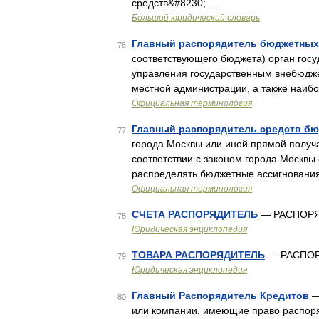
средств&#8230; …
Большой юридический словарь
Главный распорядитель бюджетных
76
соответствующего бюджета) орган госу
управления государственным внебюдже
местной администрации, а также наиб
Официальная терминология
Главный распорядитель средств б
77
города Москвы или иной прямой получ
соответствии с законом города Москв
распределять бюджетные ассигновани
Официальная терминология
СЧЕТА РАСПОРЯДИТЕЛЬ
— РАСПОРЯ
78
Юридическая энциклопедия
ТОВАРА РАСПОРЯДИТЕЛЬ
— РАСПОР
79
Юридическая энциклопедия
Главный Распорядитель Кредитов
—
80
или компании, имеющие право распор