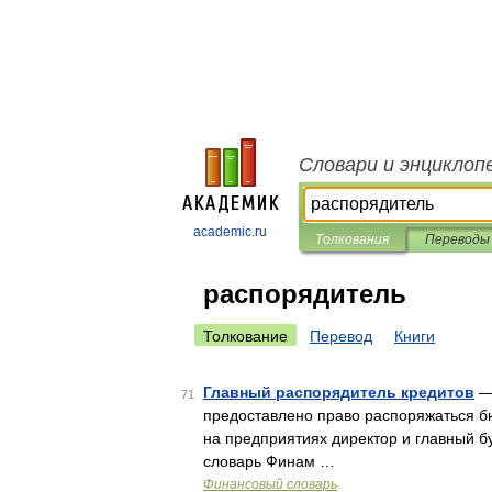
Словари и энциклоп
academic.ru
Толкования
Переводы
распорядитель
Толкование
Перевод
Книги
Главный распорядитель кредитов
— 
71
предоставлено право распоряжаться б
на предприятиях директор и главный б
словарь Финам …
Финансовый словарь